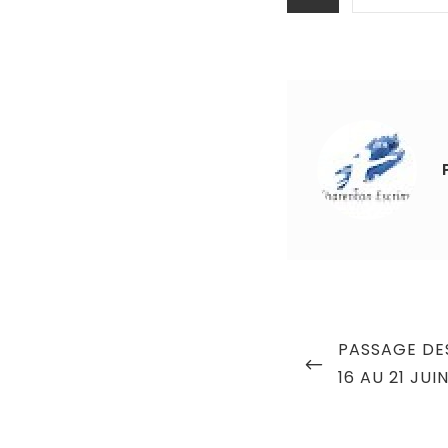
Navigation
PREVIOUS
PASSAGE DE
de
POST
16 AU 21 JUI
l’article