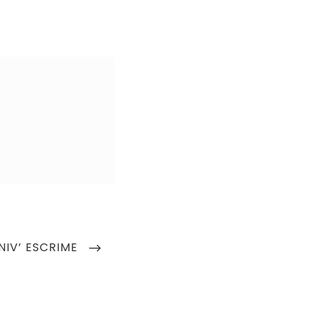
XT
NIV’ ESCRIME
ST