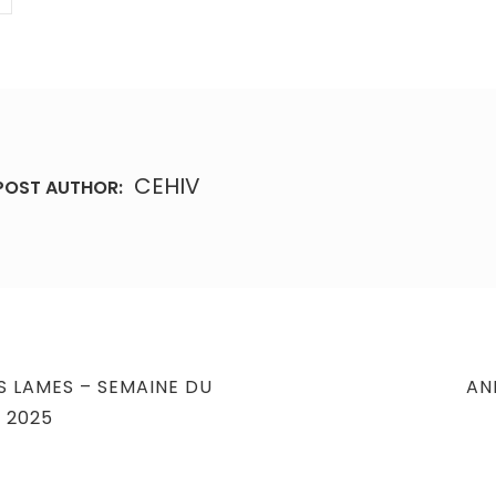
CEHIV
POST AUTHOR:
NE
S LAMES – SEMAINE DU
AN
PO
N 2025