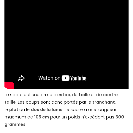
Le sabre est une arme d’
estoc
, de
taille
et de
contre
taille
. Les coups sont donc portés par le
tranchant
,
le
plat
ou le
dos de la lame
. Le sabre a une longueur
maximum de
105 cm
pour un poids n’excédant pas
500
grammes
.