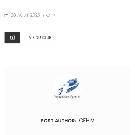
POSTED
28 AOÛT 2025
0
/
ON
CATEGORIES
VIE DU CLUB
CEHIV
POST AUTHOR: