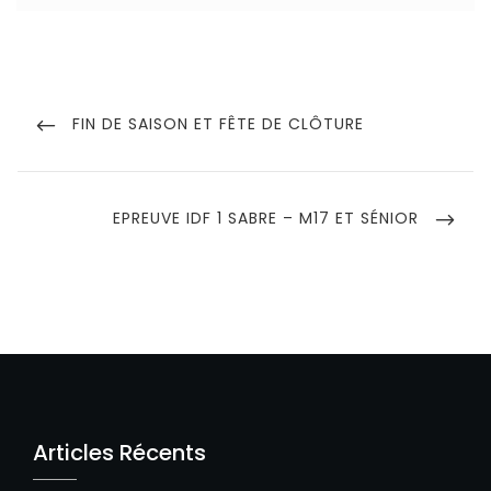
Navigation
de
PREVIOUS
FIN DE SAISON ET FÊTE DE CLÔTURE
POST
l’article
NEXT
EPREUVE IDF 1 SABRE – M17 ET SÉNIOR
POST
Articles Récents