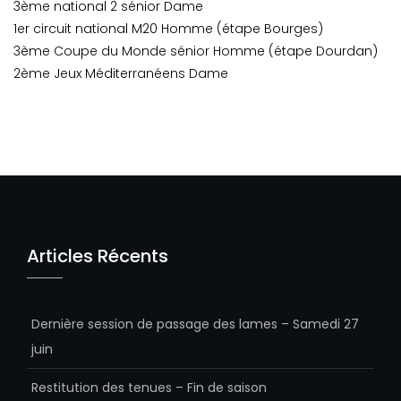
3ème national 2 sénior Dame
1er circuit national M20 Homme (étape Bourges)
3ème Coupe du Monde sénior Homme (étape Dourdan)
2ème Jeux Méditerranéens Dame
Articles Récents
Dernière session de passage des lames – Samedi 27
juin
Restitution des tenues – Fin de saison