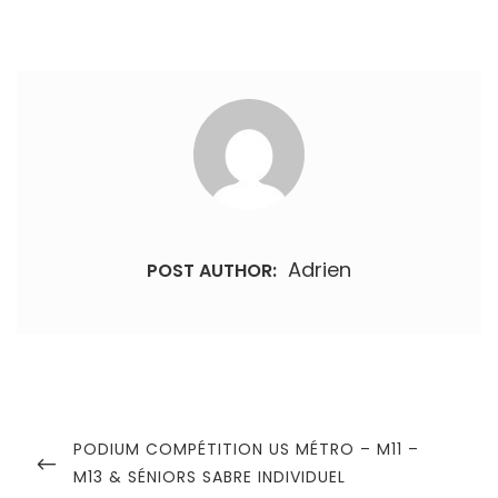
Adrien
POST AUTHOR:
Navigation
de
PREVIOUS
PODIUM COMPÉTITION US MÉTRO – M11 –
POST
M13 & SÉNIORS SABRE INDIVIDUEL
l’article