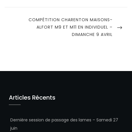
NEXT
COMPÉTITION CHARENTON MAISONS-
POST
ALFORT M9 ET M11 EN INDIVIDUEL –
DIMANCHE 9 AVRIL
Articles Récents
Dernière session de passage des lames – Samedi 27
juin