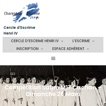
Skip
to
content
Cercle d'Escrime
Henri IV
CERCLE D’ESCRIME HENRI IV
L’ESCRIME
INSCRIPTION
ESPACE ADHÉRENT
Compétition Sabre M17 Cachan –
Dimanche 26 Mars