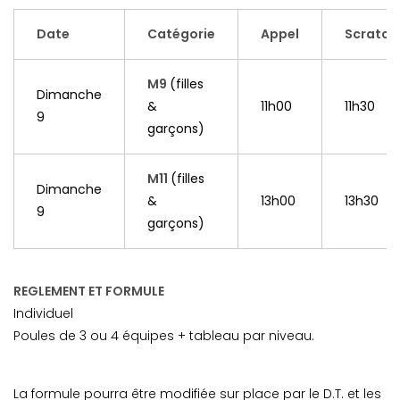
Date
Catégorie
Appel
Scratch
M9
(filles
Dimanche
&
11h00
11h30
9
garçons)
M11
(filles
Dimanche
&
13h00
13h30
9
garçons)
REGLEMENT ET FORMULE
Individuel
Poules de 3 ou 4 équipes + tableau par niveau.
La formule pourra être modifiée sur place par le D.T. et les