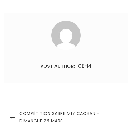
CEH4
POST AUTHOR:
Navigation
de
PREVIOUS
COMPÉTITION SABRE M17 CACHAN –
POST
DIMANCHE 26 MARS
l’article