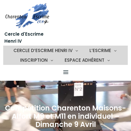
Skip
to
content
Cercle d'Escrime
Henri IV
CERCLE D’ESCRIME HENRI IV
L’ESCRIME
INSCRIPTION
ESPACE ADHÉRENT
Compétition Charenton Maisons-
Alfort M9 et M11 en individuel –
Dimanche 9 Avril