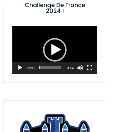
Challenge De France
2024 !
Lecteur
vidéo
00:00
01:54