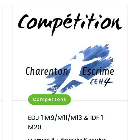
Compétitons
EDJ 1 M9/M11/M13 & IDF 1
M20