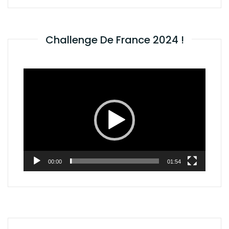
Challenge De France 2024 !
Lecteur
vidéo
00:00
01:54