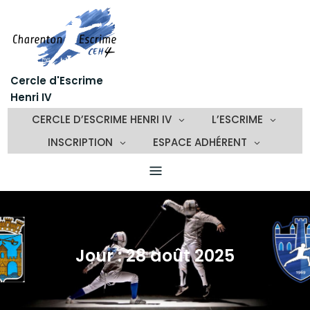
Skip
to
content
Cercle d'Escrime
Henri IV
CERCLE D’ESCRIME HENRI IV
L’ESCRIME
INSCRIPTION
ESPACE ADHÉRENT
Jour :
28 août 2025