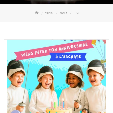
2025
août
28