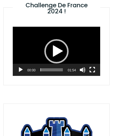
Challenge De France
2024 !
Lecteur
vidéo
00:00
01:54