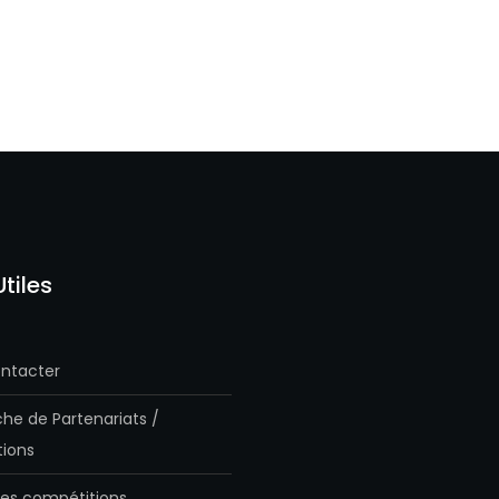
Utiles
ntacter
he de Partenariats /
ions
es compétitions