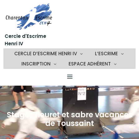
Skip
to
content
Cercle d'Escrime
Henri IV
CERCLE D’ESCRIME HENRI IV
L’ESCRIME
INSCRIPTION
ESPACE ADHÉRENT
Stages fleuret et sabre vacances
de Toussaint