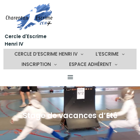
Skip
to
content
Cercle d'Escrime
Henri IV
CERCLE D’ESCRIME HENRI IV
L’ESCRIME
INSCRIPTION
ESPACE ADHÉRENT
Stage de vacances d’Eté