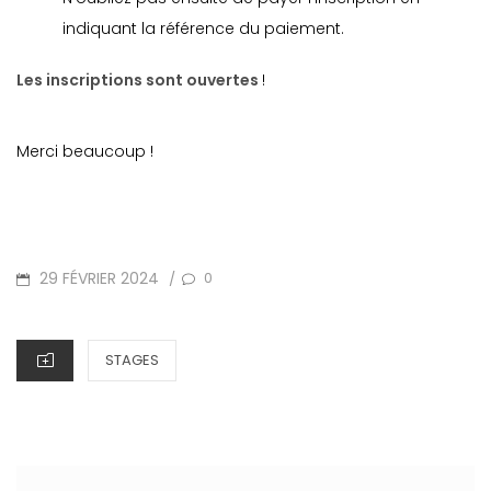
indiquant la référence du paiement.
Les inscriptions sont ouvertes
!
Merci beaucoup !
POSTED
29 FÉVRIER 2024
0
/
ON
CATEGORIES
STAGES