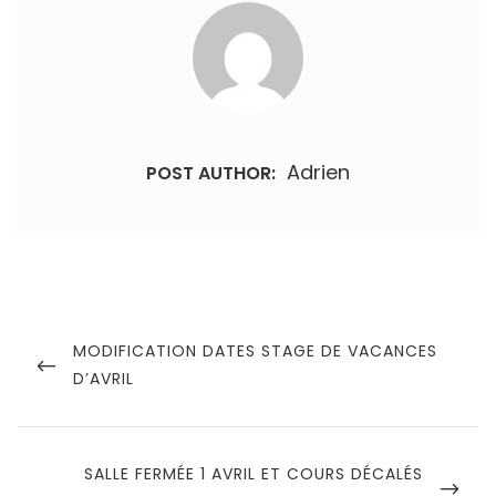
Adrien
POST AUTHOR:
Navigation
de
PREVIOUS
MODIFICATION DATES STAGE DE VACANCES
POST
D’AVRIL
l’article
NEXT
SALLE FERMÉE 1 AVRIL ET COURS DÉCALÉS