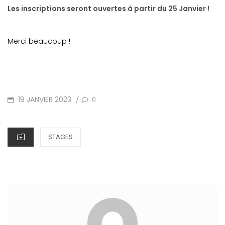
Les inscriptions seront ouvertes à partir du 25 Janvier
!
Merci beaucoup !
POSTED
19 JANVIER 2023
0
/
ON
CATEGORIES
STAGES