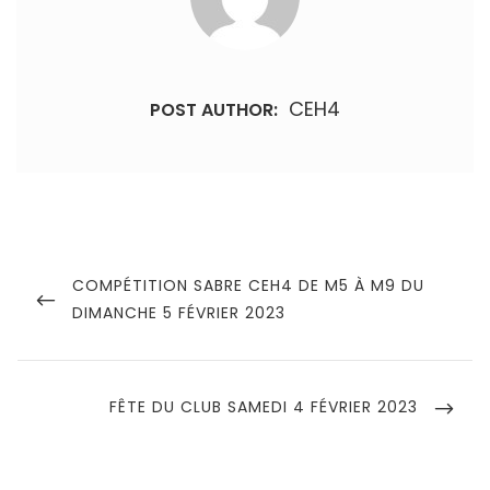
CEH4
POST AUTHOR:
Navigation
de
PREVIOUS
COMPÉTITION SABRE CEH4 DE M5 À M9 DU
POST
DIMANCHE 5 FÉVRIER 2023
l’article
NEXT
FÊTE DU CLUB SAMEDI 4 FÉVRIER 2023
POST