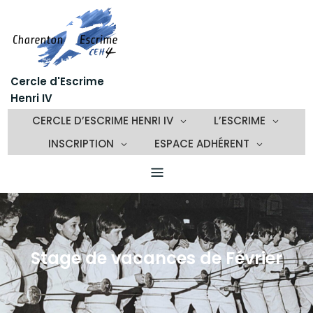
Skip
to
content
Cercle d'Escrime
Henri IV
CERCLE D’ESCRIME HENRI IV
L’ESCRIME
INSCRIPTION
ESPACE ADHÉRENT
Stage de vacances de Février