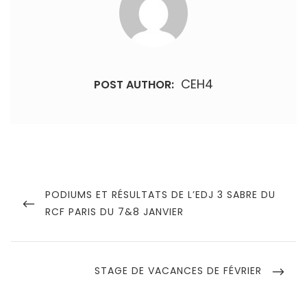
CEH4
POST AUTHOR:
Navigation
de
PREVIOUS
PODIUMS ET RÉSULTATS DE L’EDJ 3 SABRE DU
POST
RCF PARIS DU 7&8 JANVIER
l’article
NEXT
STAGE DE VACANCES DE FÉVRIER
POST