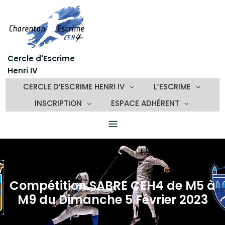
Skip
to
content
Cercle d'Escrime
Henri IV
CERCLE D’ESCRIME HENRI IV
L’ESCRIME
INSCRIPTION
ESPACE ADHÉRENT
Compétition SABRE CEH4 de M5 à
M9 du Dimanche 5 Février 2023