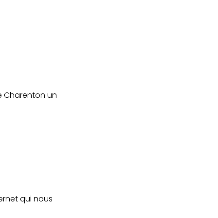
 de Charenton un
ternet qui nous