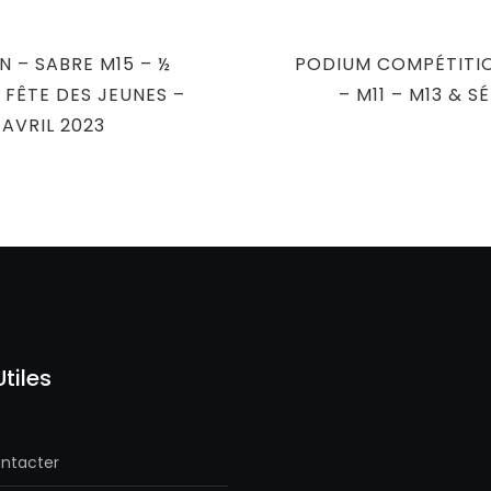
NEXT
 – SABRE M15 – ½
PODIUM COMPÉTITI
POST
A FÊTE DES JEUNES –
– M11 – M13 & S
AVRIL 2023
Utiles
ntacter