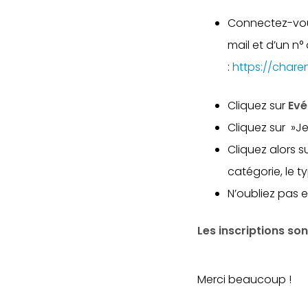
Connectez-vou
mail et d’un n
:
https://chare
Cliquez sur
Ev
Cliquez sur »J
Cliquez alors s
catégorie, le t
N’oubliez pas e
Les inscriptions so
Merci beaucoup !