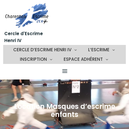
Skip
to
content
Cercle d'Escrime
Henri IV
CERCLE D’ESCRIME HENRI IV
L’ESCRIME
INSCRIPTION
ESPACE ADHÉRENT
Location Masques d’escrime
enfants