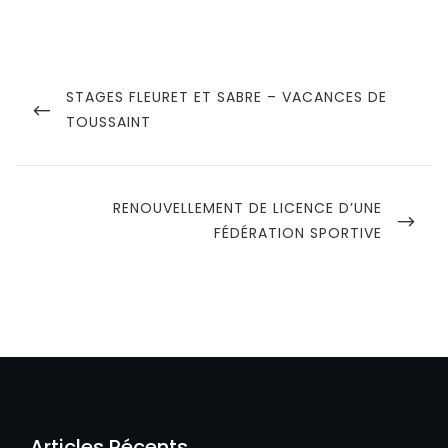
Navigation
de
PREVIOUS
STAGES FLEURET ET SABRE – VACANCES DE
POST
TOUSSAINT
l’article
NEXT
RENOUVELLEMENT DE LICENCE D’UNE
POST
FÉDÉRATION SPORTIVE
Articles Récents