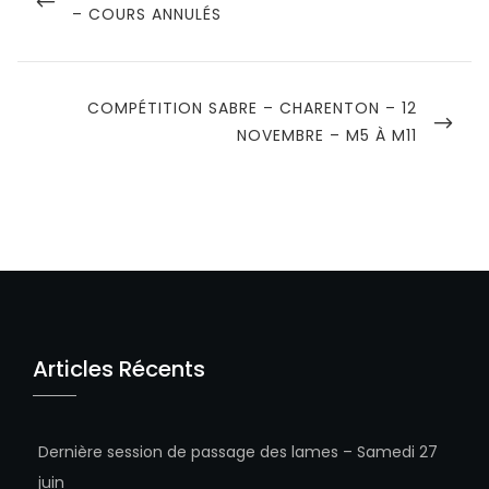
POST
– COURS ANNULÉS
l’article
NEXT
COMPÉTITION SABRE – CHARENTON – 12
POST
NOVEMBRE – M5 À M11
Articles Récents
Dernière session de passage des lames – Samedi 27
juin