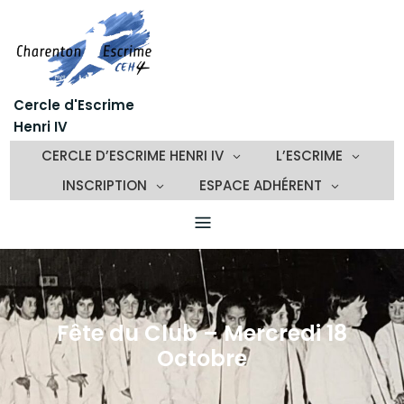
Skip
to
content
Cercle d'Escrime
Henri IV
CERCLE D’ESCRIME HENRI IV
L’ESCRIME
INSCRIPTION
ESPACE ADHÉRENT
Fête du Club – Mercredi 18
Octobre