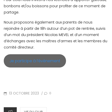
bonbons et/ou boissons pour profiter de ce moment de
partage.
Nous proposons également aux parents de nous
rejoindre à partir de 18h autour d’un pot de rentrée, suivis
d’un mot du président Nicolas MEVEL et d’un moment
d’échanges avec les maîtres d’armes et les membres du
comité directeur.
Je participe à l’évènement
POSTED
13 OCTOBRE 2023
0
/
ON
CATEGORIES
VIE DU CLUB