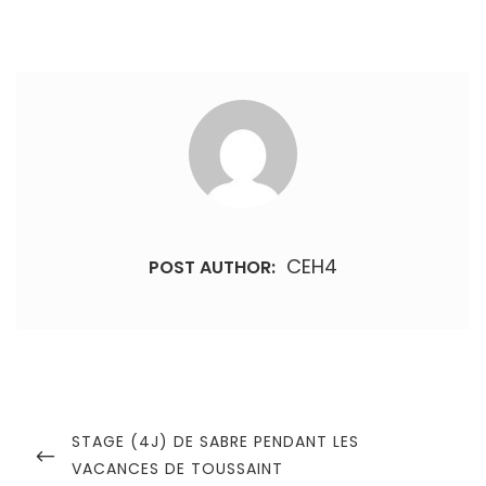
CEH4
POST AUTHOR:
Navigation
de
PREVIOUS
STAGE (4J) DE SABRE PENDANT LES
POST
VACANCES DE TOUSSAINT
l’article