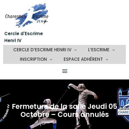
Skip
to
content
Cercle d'Escrime
Henri IV
CERCLE D’ESCRIME HENRI IV
L’ESCRIME
INSCRIPTION
ESPACE ADHÉRENT
Fermeture de la salle Jeudi 05
Octobre – Cours annulés