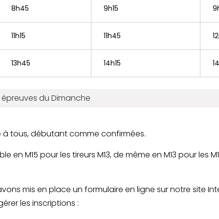
8h45
9h15
9
11h15
11h45
1
13h45
14h15
1
es épreuves du Dimanche
e à tous, débutant comme confirmées.
le en M15 pour les tireurs M13, de même en M13 pour les M11
 avons mis en place un formulaire en ligne sur notre site In
rer les inscriptions :