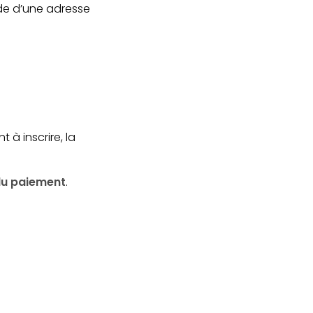
aide d’une adresse
t à inscrire, la
 du paiement
.