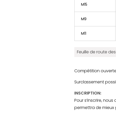
M15
M9
M11
Feuille de route d
Compétition ouvert
Surclassement possib
INSCRIPTION:
Pour s’inscrire, nous
permettra de mieux gé