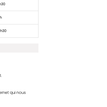
h30
2h
4h30
.
ternet qui nous