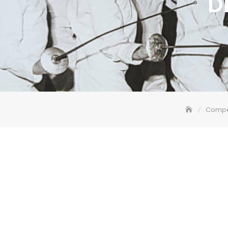
D
Compé