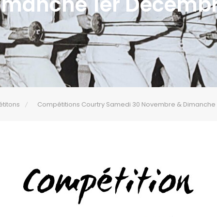
imanche 1er Décembr
titons
Compétitions Courtry Samedi 30 Novembre & Dimanche 