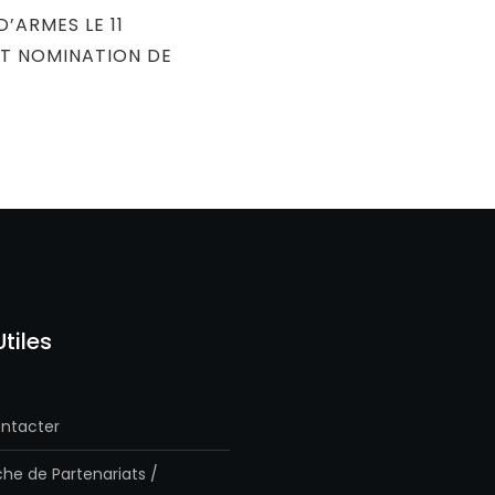
POST
D’ARMES LE 11
T NOMINATION DE
Utiles
ntacter
he de Partenariats /