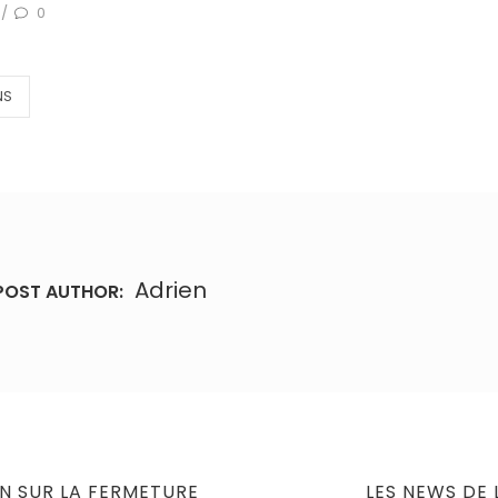
0
/
NS
Adrien
POST AUTHOR:
NEXT
N SUR LA FERMETURE
LES NEWS DE