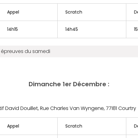
Appel
Scratch
D
14h15
14h45
1
es épreuves du samedi
Dimanche 1er Décembre :
tif David Douillet, Rue Charles Van Wyngene, 77181 Courtry
Appel
Scratch
D