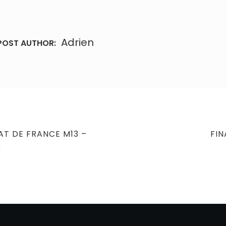
Adrien
POST AUTHOR:
NE
T DE FRANCE M13 –
FIN
PO
3