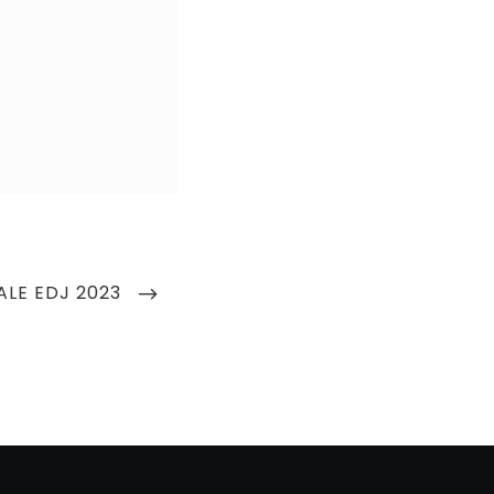
XT
ALE EDJ 2023
ST