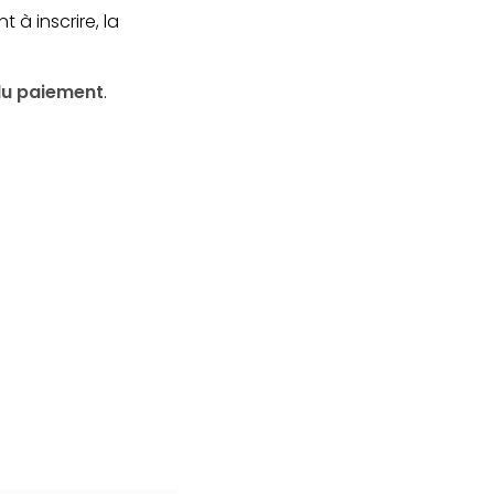
t à inscrire, la
 du paiement
.