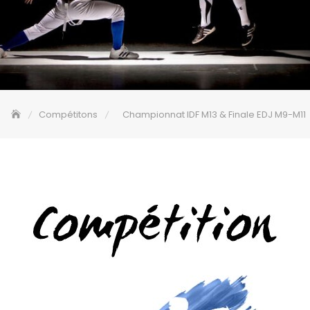
Compétitons
Championnat IDF M13 & Finale EDJ M9-M11