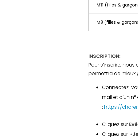
M11
(filles & garçon
M9
(filles & garçon
INSCRIPTION:
Pour s’inscrire, nous
permettra de mieux gé
Connectez-vou
mail et d’un n
:
https://chare
Cliquez sur
Ev
Cliquez sur «
Je