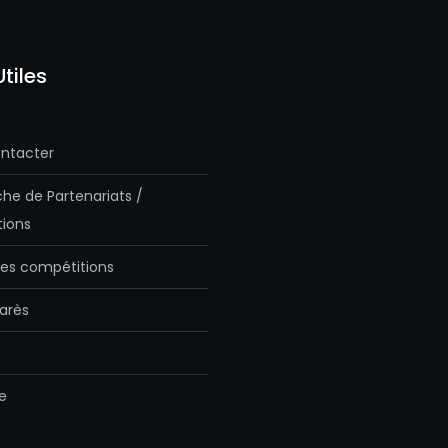
Utiles
ntacter
he de Partenariats /
ions
es compétitions
arès
e