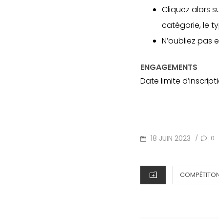
Cliquez alors su
catégorie, le t
N’oubliez pas 
ENGAGEMENTS
Date limite d’inscript
POSTED
18 JUIN 2023
0
/
ON
CATEGORIES
COMPÉTITO