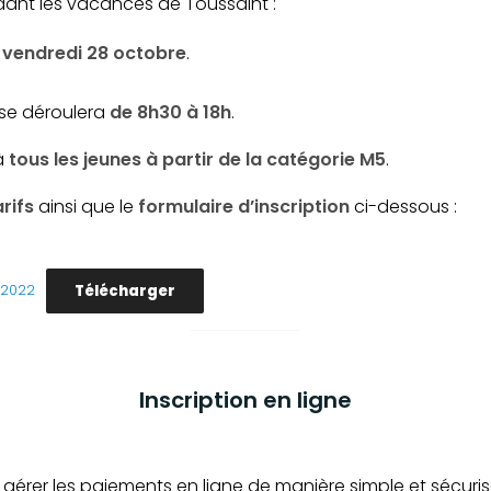
ant les vacances de Toussaint :
u vendredi 28 octobre
.
 se déroulera
de 8h30 à 18h
.
à
tous les jeunes à partir de la catégorie M5
.
arifs
ainsi que le
formulaire d’inscription
ci-dessous :
Télécharger
-2022
Inscription en ligne
érer les paiements en ligne de manière simple et sécurisée