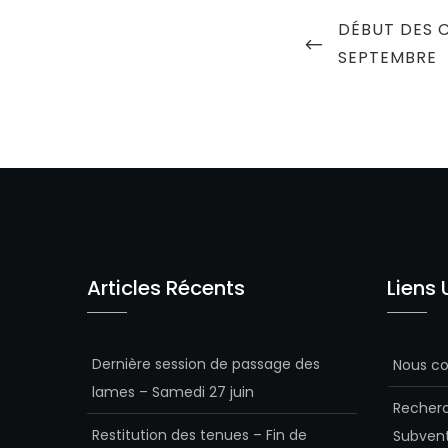
Navigation
PREVIOUS
DÉBUT DES C
de
POST
SEPTEMBRE
l’article
Articles Récents
Liens 
Dernière session de passage des
Nous co
lames – Samedi 27 juin
Recherc
Restitution des tenues – Fin de
Subvent