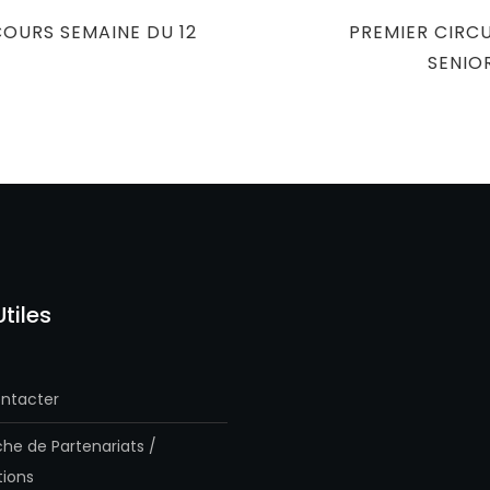
NEXT
OURS SEMAINE DU 12
PREMIER CIRC
POST
SENIO
Utiles
ntacter
he de Partenariats /
ions