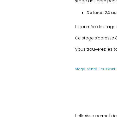
stage de sabre pend
Du lundi 24 a
La journée de stage
Ce stage s’adresse 
Vous trouverez les
t
Stage-sabre-Toussaint
HelloAsso permet de g