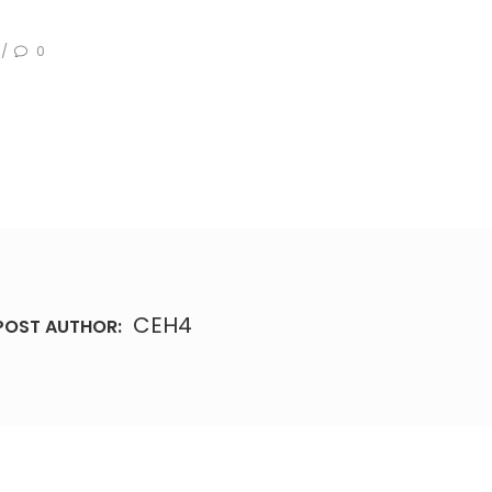
0
/
CEH4
POST AUTHOR: