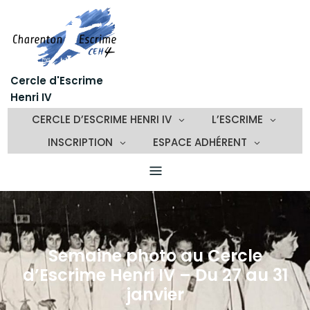
Skip
to
content
Cercle d'Escrime
Henri IV
CERCLE D’ESCRIME HENRI IV
L’ESCRIME
INSCRIPTION
ESPACE ADHÉRENT
Semaine photo au Cercle
d’Escrime Henri IV – Du 27 au 31
janvier