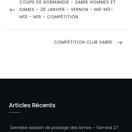
de
PREVIOUS
COUPE DE NORMANDIE – SABRE HOMMES ET
POST
DAMES – 26 JANVIER – VERNON – M9-M11-
l’article
M13 – M15 – COMPÉTITION
NEXT
COMPÉTITION CLUB SABRE
POST
Articles Récents
Dernière session de passage des lames – Samedi 27