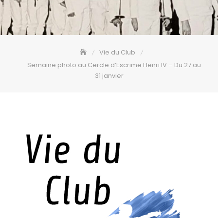
Vie du Club
Semaine photo au Cercle d’Escrime Henri IV – Du 27 au
31 janvier