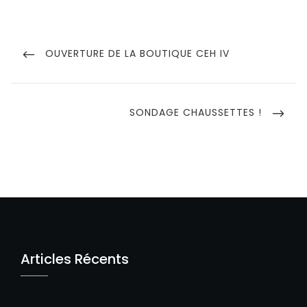
Navigation
de
PREVIOUS
OUVERTURE DE LA BOUTIQUE CEH IV
POST
l’article
NEXT
SONDAGE CHAUSSETTES !
POST
Articles Récents