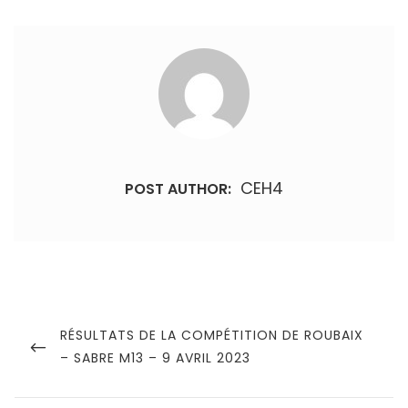
CEH4
POST AUTHOR:
Navigation
de
PREVIOUS
RÉSULTATS DE LA COMPÉTITION DE ROUBAIX
POST
– SABRE M13 – 9 AVRIL 2023
l’article