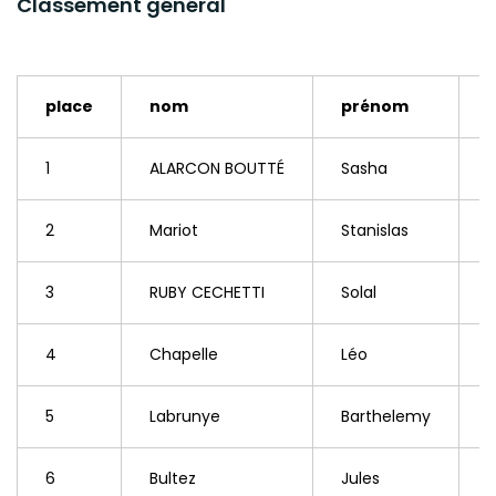
Classement général
place
nom
prénom
1
ALARCON BOUTTÉ
Sasha
2
Mariot
Stanislas
3
RUBY CECHETTI
Solal
4
Chapelle
Léo
5
Labrunye
Barthelemy
6
Bultez
Jules