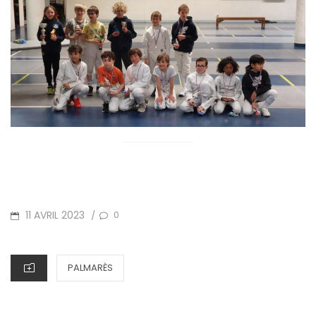
POSTED
11 AVRIL 2023
0
/
ON
CATEGORIES
PALMARÈS