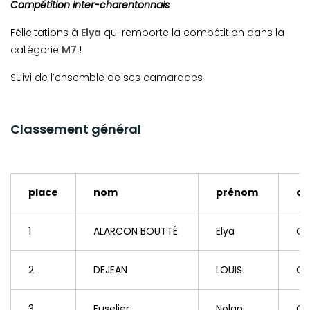
Compétition inter-charentonnais
Félicitations à
Elya
qui remporte la compétition dans la
catégorie
M7
!
Suivi de l’ensemble de ses camarades
Classement général
place
nom
prénom
cl
1
ALARCON BOUTTÉ
Elya
Ch
2
DEJEAN
LOUIS
Ch
3
Fuselier
Nolan
Co