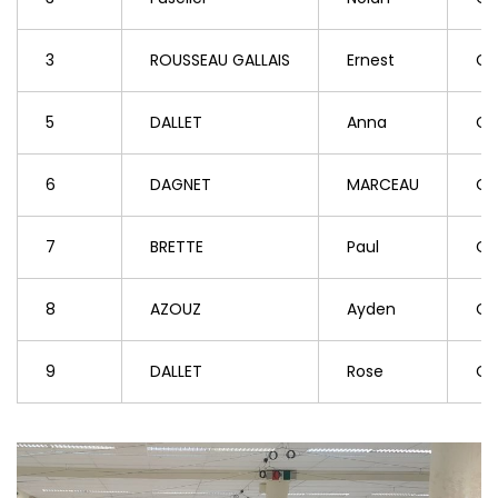
3
ROUSSEAU GALLAIS
Ernest
Ch
5
DALLET
Anna
Ch
6
DAGNET
MARCEAU
Ch
7
BRETTE
Paul
Ch
8
AZOUZ
Ayden
Co
9
DALLET
Rose
Ch