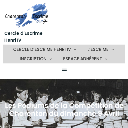
Skip
to
content
Cercle d'Escrime
Henri IV
CERCLE D’ESCRIME HENRI IV
L’ESCRIME
INSCRIPTION
ESPACE ADHÉRENT
Les Podiums de la Compétition de
Charenton du dimanche 9 Avril