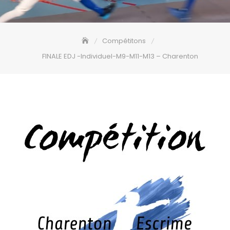
Compétitons
FINALE EDJ -Individuel-M9-M11-M13 – Charenton