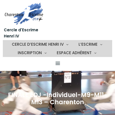
Skip
to
content
Cercle d'Escrime
Henri IV
CERCLE D’ESCRIME HENRI IV
L’ESCRIME
INSCRIPTION
ESPACE ADHÉRENT
FINALE EDJ -Individuel-M9-M11-
M13 – Charenton