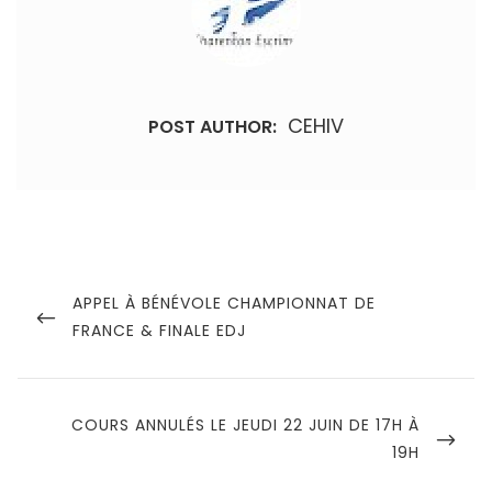
CEHIV
POST AUTHOR:
Navigation
de
PREVIOUS
APPEL À BÉNÉVOLE CHAMPIONNAT DE
POST
FRANCE & FINALE EDJ
l’article
NEXT
COURS ANNULÉS LE JEUDI 22 JUIN DE 17H À
POST
19H