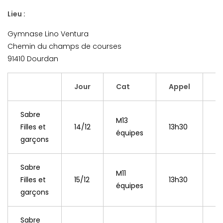
Lieu :
Gymnase Lino Ventura
Chemin du champs de courses
91410 Dourdan
Jour
Cat
Appel
S
Sabre
M13
Filles et
14/12
13h30
1
équipes
garçons
Sabre
M11
Filles et
15/12
13h30
1
équipes
garçons
Sabre