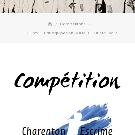
Compétitons
EDJ n°3 – Par équipes M9 M11 M13 – IDF M15 Indiv