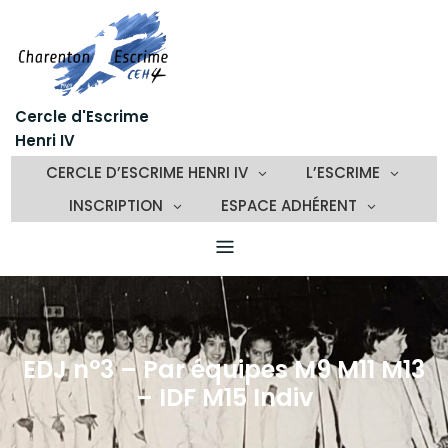
Skip
to
content
Cercle d'Escrime
Henri IV
CERCLE D’ESCRIME HENRI IV
L’ESCRIME
INSCRIPTION
ESPACE ADHÉRENT
EDJ n°3 – Par équipes M9 M11 M13
– IDF M15 Indiv