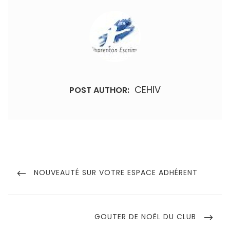
CEHIV
POST AUTHOR:
Navigation
de
PREVIOUS
NOUVEAUTÉ SUR VOTRE ESPACE ADHÉRENT
POST
l’article
NEXT
GOUTER DE NOËL DU CLUB
POST