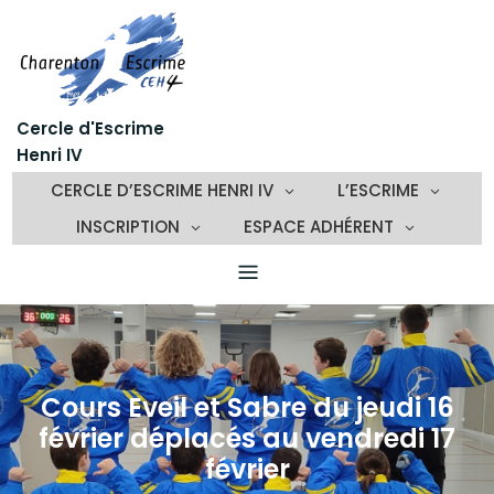
Skip
to
content
Cercle d'Escrime
Henri IV
CERCLE D’ESCRIME HENRI IV
L’ESCRIME
INSCRIPTION
ESPACE ADHÉRENT
Cours Eveil et Sabre du jeudi 16
février déplacés au vendredi 17
février