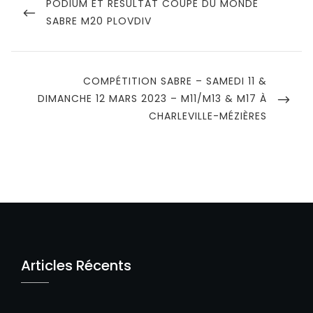
de
PREVIOUS
PODIUM ET RÉSULTAT COUPE DU MONDE
POST
SABRE M20 PLOVDIV
l’article
NEXT
COMPÉTITION SABRE – SAMEDI 11 &
POST
DIMANCHE 12 MARS 2023 – M11/M13 & M17 À
CHARLEVILLE-MÉZIÈRES
Articles Récents