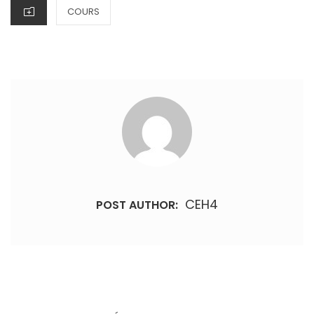
CATEGORIES
COURS
CEH4
POST AUTHOR:
Navigation