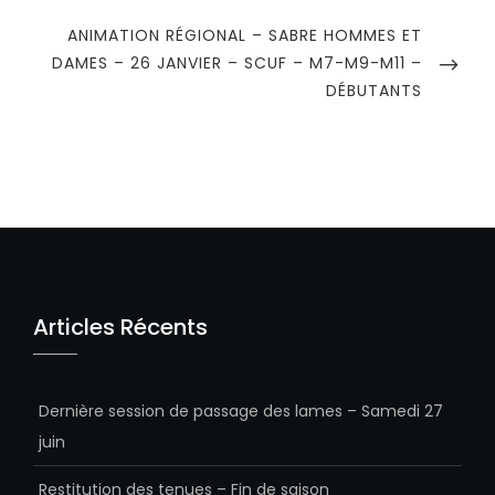
NEXT
ANIMATION RÉGIONAL – SABRE HOMMES ET
POST
DAMES – 26 JANVIER – SCUF – M7-M9-M11 –
DÉBUTANTS
Articles Récents
Dernière session de passage des lames – Samedi 27
juin
Restitution des tenues – Fin de saison