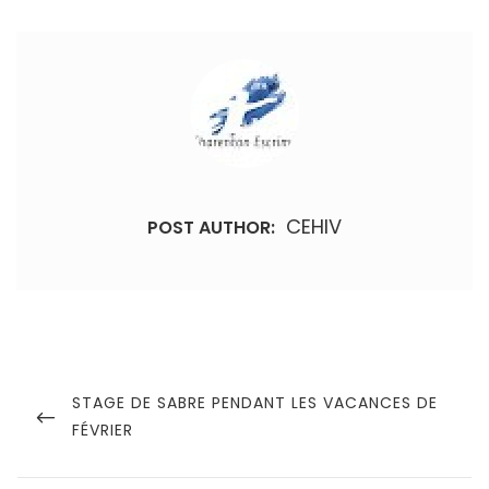
CEHIV
POST AUTHOR:
Navigation
de
PREVIOUS
STAGE DE SABRE PENDANT LES VACANCES DE
POST
FÉVRIER
l’article