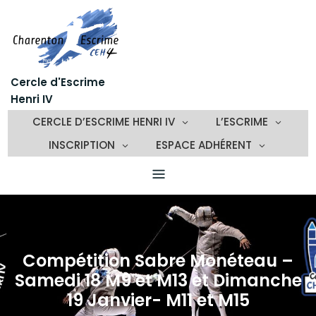
Skip
to
content
Cercle d'Escrime
Henri IV
CERCLE D’ESCRIME HENRI IV
L’ESCRIME
INSCRIPTION
ESPACE ADHÉRENT
Compétition Sabre Monéteau –
Samedi 18 M9 et M13 et Dimanche
19 Janvier- M11 et M15