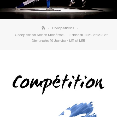
Compétitons
Compétition Sabre Monéteau – Samedi 18 M9 et M13 et
Dimanche 19 Janvier- M11 et M15