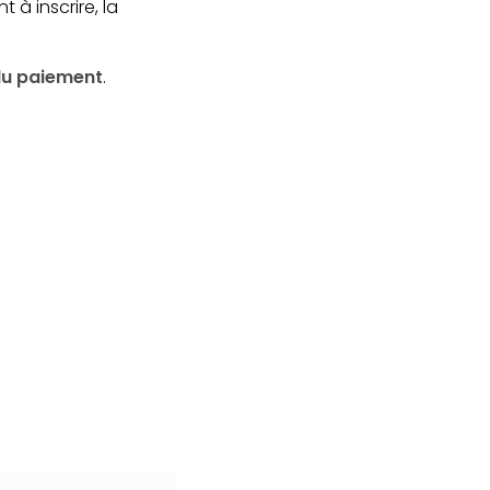
t à inscrire, la
 du paiement
.