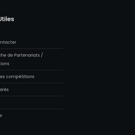
Utiles
ntacter
he de Partenariats /
ions
es compétitions
arès
e