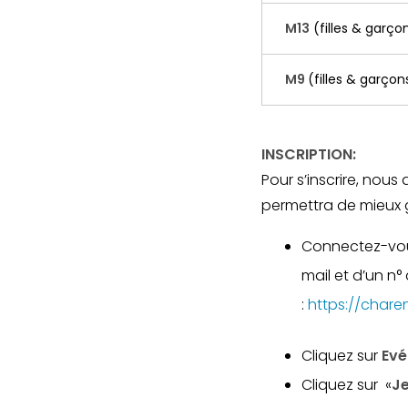
M13
(filles & garço
M9
(filles & garçon
INSCRIPTION:
Pour s’inscrire, nous
permettra de mieux gé
Connectez-vou
mail et d’un n
:
https://chare
Cliquez sur
Ev
Cliquez sur «
Je