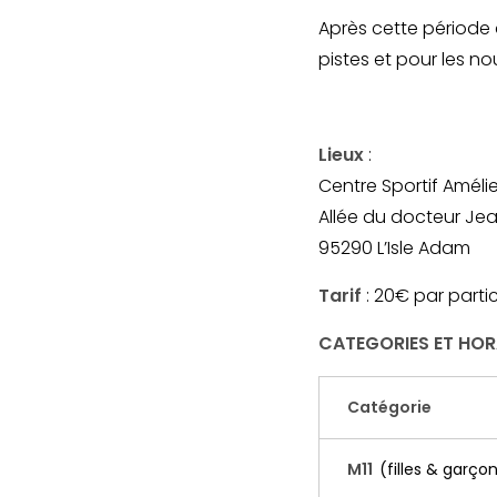
Après cette période 
pistes et pour les n
Lieux
:
Centre Sportif Amél
Allée du docteur Jea
95290 L’Isle Adam
Tarif
: 20€ par parti
CATEGORIES ET HOR
Catégorie
M11
(filles & garço