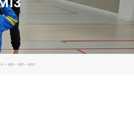
 M13
 – M9 – M11 – M13