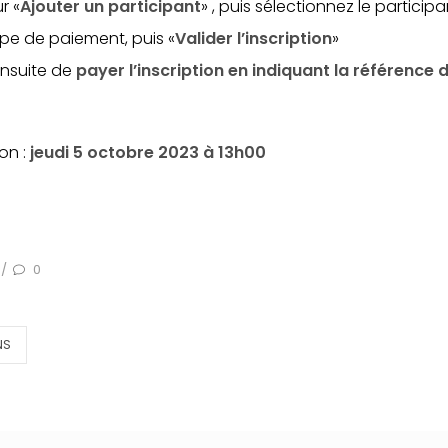
r «
Ajouter un participant
» , puis sélectionnez le participan
ype de paiement, puis «
Valider l’inscription
»
ensuite de
payer l’inscription en indiquant la référence
ion :
jeudi 5 octobre 2023 à 13h00
0
/
NS