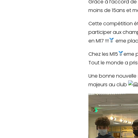
Grâce à l’accord de 
moins de 15ans et mo
Cette compétition ét
participer aux champ
en M17 !!!
eme place
Chez les M15
eme p
Tout le monde a pris 
Une bonne nouvelle n
majeurs au club