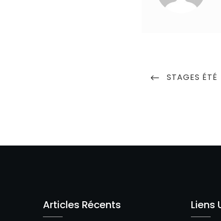
Navigation
PREVIOUS
STAGES ÉTÉ
de
POST
l’article
Articles Récents
Liens 