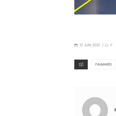
POSTED
13 JUIN 2021
0
/
ON
CATEGORIES
PALMARÈS