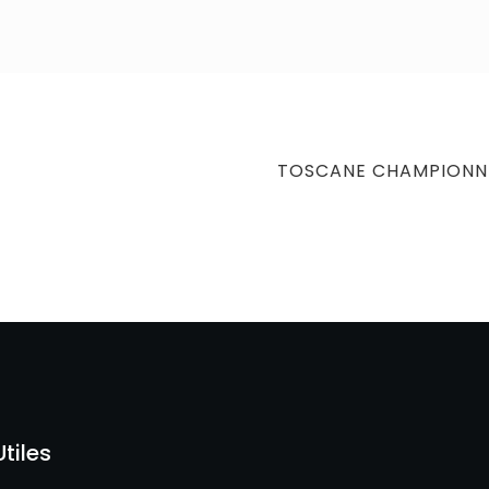
NEXT
TOSCANE CHAMPIONN
POST
Utiles