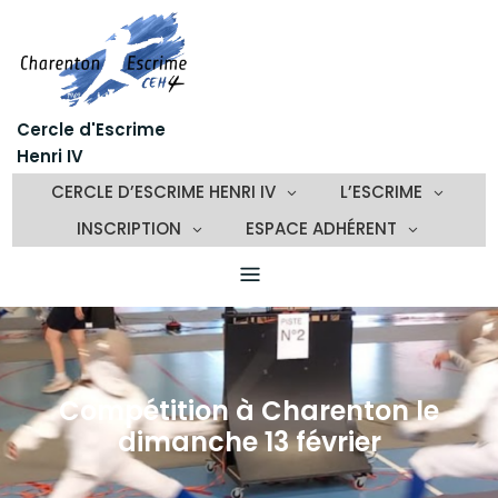
Skip
to
content
Cercle d'Escrime
Henri IV
CERCLE D’ESCRIME HENRI IV
L’ESCRIME
INSCRIPTION
ESPACE ADHÉRENT
Compétition à Charenton le
dimanche 13 février