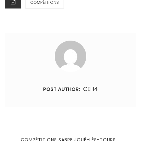
CATEGORIES
COMPÉTITONS
CEH4
POST AUTHOR:
Navigation
de
PREVIOUS
COMPÉTITIONS SABRE JOUÉ-LÈS-TOURS