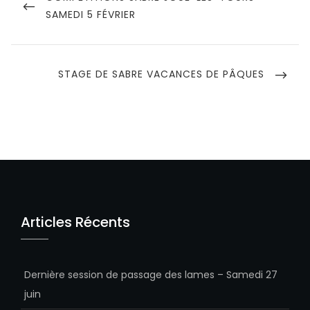
POST
SAMEDI 5 FÉVRIER
l’article
NEXT
STAGE DE SABRE VACANCES DE PÂQUES
POST
Articles Récents
Dernière session de passage des lames – Samedi 27
juin