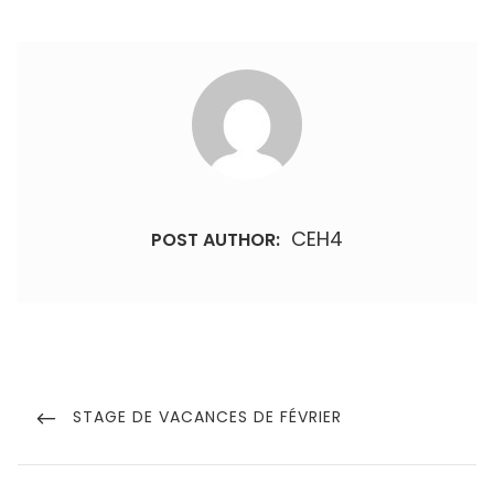
CEH4
POST AUTHOR:
Navigation
de
PREVIOUS
STAGE DE VACANCES DE FÉVRIER
POST
l’article