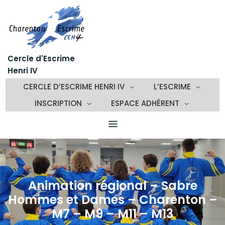
Skip
to
content
Cercle d'Escrime
Henri IV
CERCLE D’ESCRIME HENRI IV
L’ESCRIME
INSCRIPTION
ESPACE ADHÉRENT
Animation régional – Sabre
Hommes et Dames – Charenton –
M7 – M9 – M11 – M13